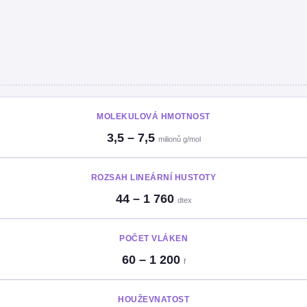
MOLEKULOVÁ HMOTNOST
3,5 – 7,5
milionů g/mol
ROZSAH LINEÁRNÍ HUSTOTY
44 – 1 760
dtex
POČET VLÁKEN
60 – 1 200
f
HOUŽEVNATOST