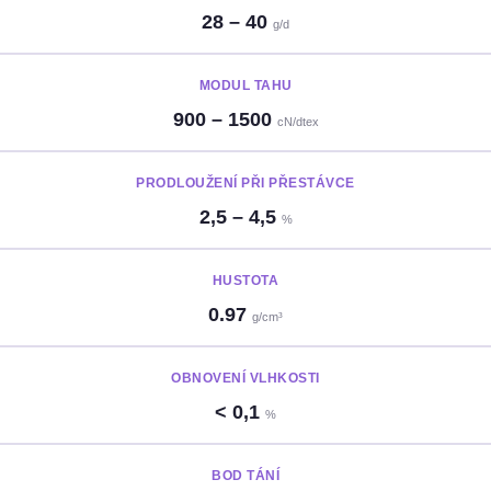
28 – 40
g/d
MODUL TAHU
900 – 1500
cN/dtex
PRODLOUŽENÍ PŘI PŘESTÁVCE
2,5 – 4,5
%
HUSTOTA
0.97
g/cm³
OBNOVENÍ VLHKOSTI
< 0,1
%
BOD TÁNÍ