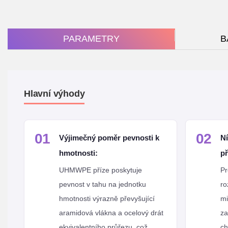
PARAMETRY
B
Hlavní výhody
01
02
Výjimečný poměr pevnosti k
Ní
hmotnosti:
př
UHMWPE příze poskytuje
Pr
pevnost v tahu na jednotku
ro
hmotnosti výrazně převyšující
mi
aramidová vlákna a ocelový drát
za
ekvivalentního průřezu, což
ch