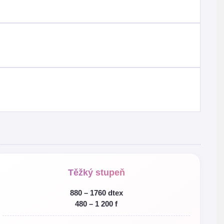
Těžký stupeň
880 – 1760 dtex
480 – 1 200 f