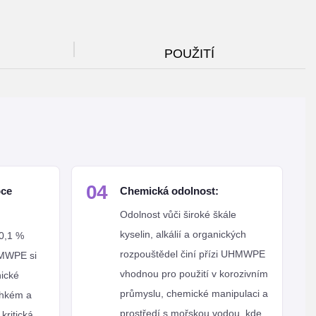
POUŽITÍ
04
pce
Chemická odolnost:
Odolnost vůči široké škále
kyselin, alkálií a organických
 0,1 %
rozpouštědel činí přízi UHMWPE
HMWPE si
vhodnou pro použití v korozivním
ické
průmyslu, chemické manipulaci a
vlhkém a
prostředí s mořskou vodou, kde
kritická