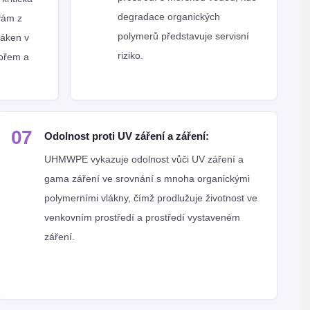
degradace organických
ivám z
polymerů představuje servisní
láken v
riziko.
mořem a
07
Odolnost proti UV záření a záření:
UHMWPE vykazuje odolnost vůči UV záření a
gama záření ve srovnání s mnoha organickými
polymerními vlákny, čímž prodlužuje životnost ve
venkovním prostředí a prostředí vystaveném
záření.