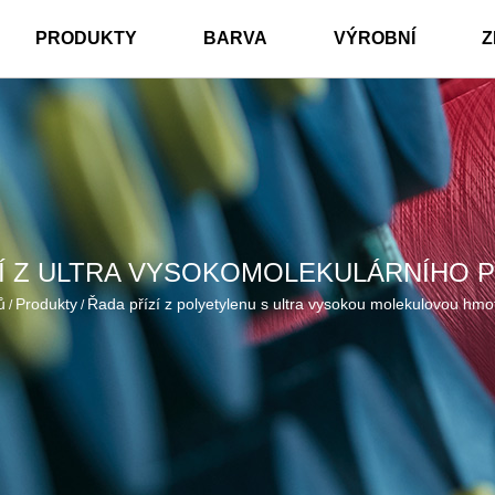
PRODUKTY
BARVA
VÝROBNÍ
Z
ZÍ Z ULTRA VYSOKOMOLEKULÁRNÍHO 
ů
Produkty
Řada přízí z polyetylenu s ultra vysokou molekulovou hmo
/
/