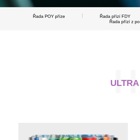
Řada POY příze
Řada přízí FDY
Řada přízí z po
ULTRA