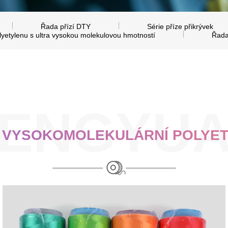
Řada přízí DTY
Série příze přikrývek
lyetylenu s ultra vysokou molekulovou hmotností
Řada
 VYSOKOMOLEKULÁRNÍ POLYE