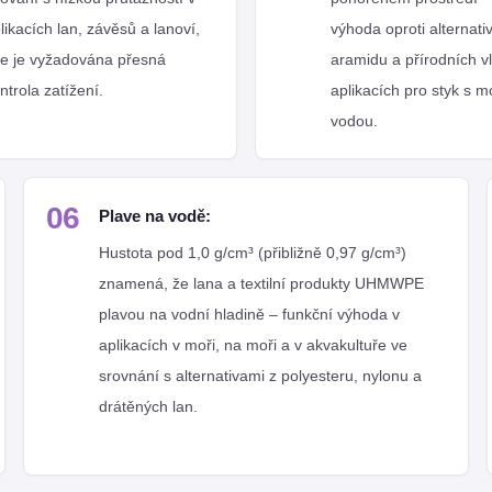
likacích lan, závěsů a lanoví,
výhoda oproti alternat
e je vyžadována přesná
aramidu a přírodních v
ntrola zatížení.
aplikacích pro styk s 
vodou.
06
Plave na vodě:
Hustota pod 1,0 g/cm³ (přibližně 0,97 g/cm³)
znamená, že lana a textilní produkty UHMWPE
plavou na vodní hladině – funkční výhoda v
aplikacích v moři, na moři a v akvakultuře ve
srovnání s alternativami z polyesteru, nylonu a
drátěných lan.