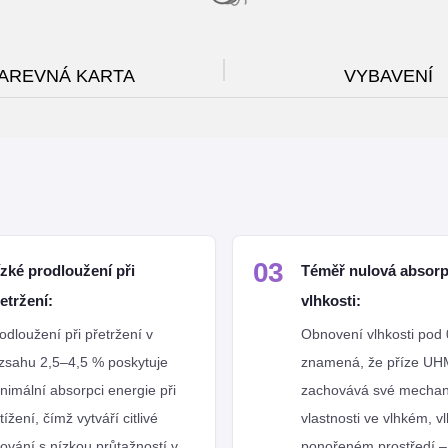
AREVNÁ KARTA
VYBAVENÍ
03
zké prodloužení při
Téměř nulová absor
etržení:
vlhkosti:
odloužení při přetržení v
Obnovení vlhkosti pod
zsahu 2,5–4,5 % poskytuje
znamená, že příze U
nimální absorpci energie při
zachovává své mechan
tížení, čímž vytváří citlivé
vlastnosti ve vlhkém, 
ování s nízkou průtažností v
ponořeném prostředí – 