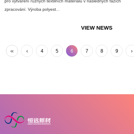
pro vytváření různých textilních materiálů v následných fázích
zpracování. Výroba polyest...
VIEW NEWS
‹‹
‹
4
5
6
7
8
9
›