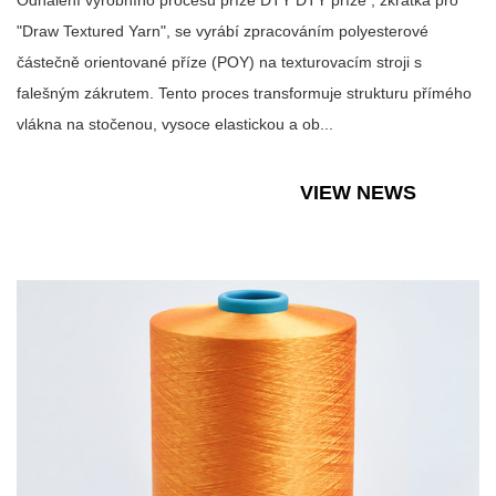
Odhalení výrobního procesu příze DTY DTY příze , zkratka pro
"Draw Textured Yarn", se vyrábí zpracováním polyesterové
částečně orientované příze (POY) na texturovacím stroji s
falešným zákrutem. Tento proces transformuje strukturu přímého
vlákna na stočenou, vysoce elastickou a ob...
VIEW NEWS