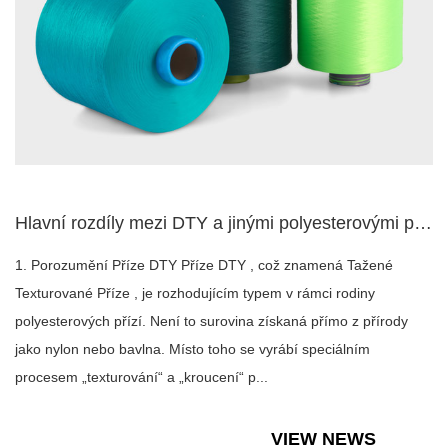
Hlavní rozdíly mezi DTY a jinými polyesterovými přízemi jako...
1. Porozumění Příze DTY Příze DTY , což znamená Tažené
Texturované Příze , je rozhodujícím typem v rámci rodiny
polyesterových přízí. Není to surovina získaná přímo z přírody
jako nylon nebo bavlna. Místo toho se vyrábí speciálním
procesem „texturování“ a „kroucení“ p...
VIEW NEWS