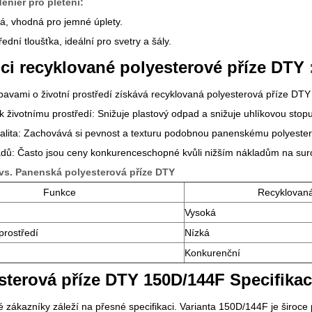
nier pro pletení:
á, vhodná pro jemné úplety.
dní tloušťka, ideální pro svetry a šály.
ci recyklované polyesterové příze DTY
bavami o životní prostředí získává recyklovaná polyesterová příze DTY 
k životnímu prostředí: Snižuje plastový odpad a snižuje uhlíkovou stopu
alita: Zachovává si pevnost a texturu podobnou panenskému polyester
ladů: Často jsou ceny konkurenceschopné kvůli nižším nákladům na sur
vs. Panenská polyesterová příze DTY
Funkce
Recyklovaná
Vysoká
 prostředí
Nízká
Konkurenční
sterová příze DTY 150D/144F Specifika
 zákazníky záleží na přesné specifikaci. Varianta 150D/144F je široce