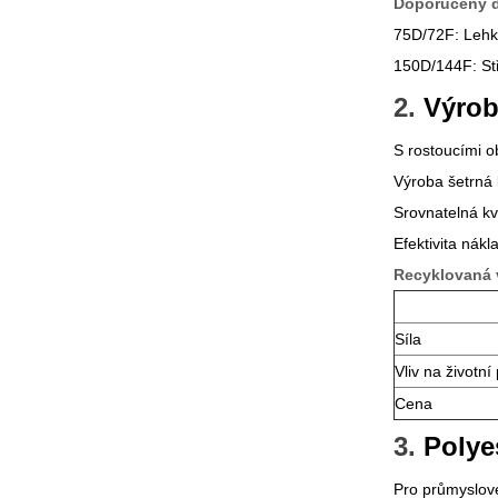
Doporučený de
75D/72F: Lehk
150D/144F: Stře
2.
Výrob
S rostoucími o
Výroba šetrná 
Srovnatelná kv
Efektivita nák
Recyklovaná 
Síla
Vliv na životní
Cena
3.
Polye
Pro průmyslové