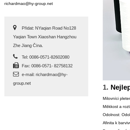
richardmao@hy-group.net
Přidat: NYaqian Road No128
Yaqian Town Xiaoshan Hangzhou
Zhe Jiang Čína.
Tel: 0086-0571-82602080
Fax: 0086-0571- 82758132
e-mail:
richardmao@hy-
group.net
1.
Nejle
Milovníci plete
Měkkost a rozt
Odolnost: Odol
Afinita k barvi