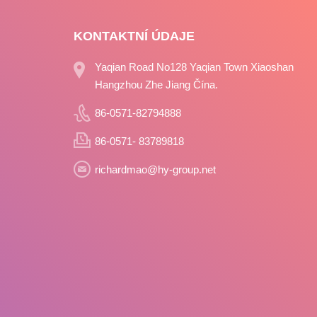
KONTAKTNÍ ÚDAJE
Yaqian Road No128 Yaqian Town Xiaoshan
Hangzhou Zhe Jiang Čína.
86-0571-82794888
86-0571- 83789818
richardmao@hy-group.net