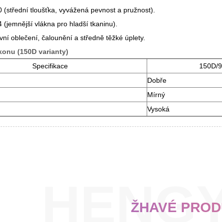
0 (střední tloušťka, vyvážená pevnost a pružnost).
 (jemnější vlákna pro hladší tkaninu).
vní oblečení, čalounění a středně těžké úplety.
onu (150D varianty)
Specifikace
150D/
Dobře
Mírný
Vysoká
ŽHAVÉ PRO