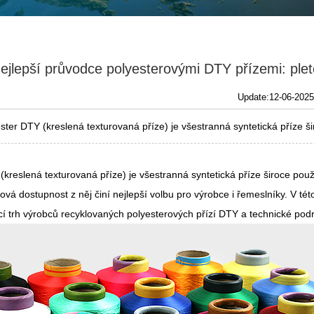
ejlepší průvodce polyesterovými DTY přízemi: plet
Update:12-06-2025
ster DTY (kreslená texturovaná příze) je všestranná syntetická příze šir
(kreslená texturovaná příze)
je všestranná syntetická příze široce použ
enová dostupnost z něj činí nejlepší volbu pro výrobce i řemeslníky. V 
ucí trh výrobců recyklovaných polyesterových přízí DTY a technické pod