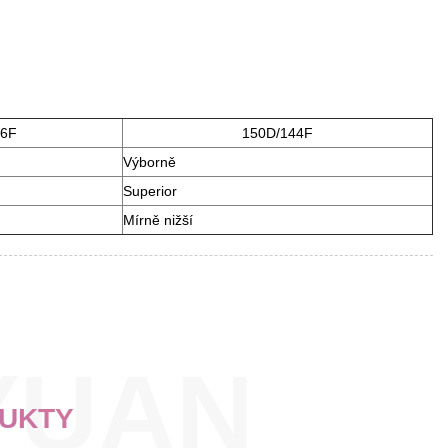
96F
150D/144F
Výborně
Superior
Mírně nižší
DUKTY