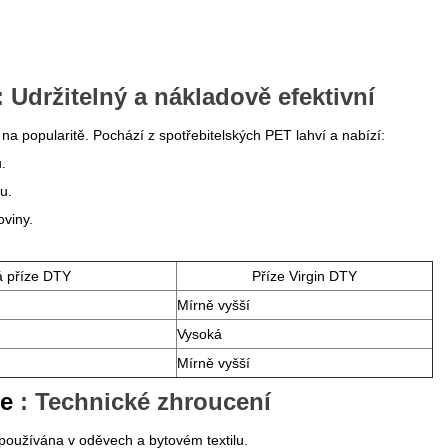
: Udržitelný a nákladově efektivní
na popularitě. Pochází z spotřebitelských PET lahví a nabízí:
.
u.
oviny.
 příze DTY
Příze Virgin DTY
Mírně vyšší
Vysoká
Mírně vyšší
ce
: Technické zhroucení
 používána v oděvech a bytovém textilu.