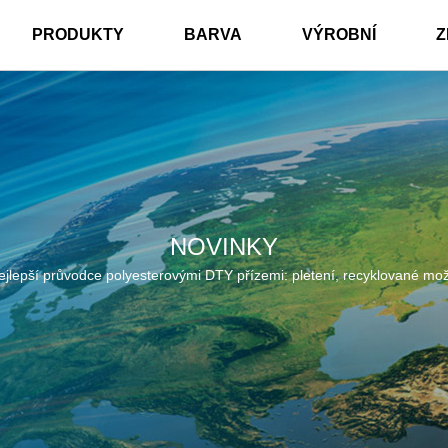
PRODUKTY
BARVA
VÝROBNÍ
Z
NOVINKY
ejlepší průvodce polyesterovými DTY přízemi: pletení, recyklované mož