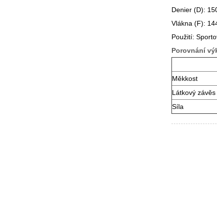
Denier (D): 15
Vlákna (F): 144
Použití: Sporto
Porovnání výk
Měkkost
Látkový závěs
Síla