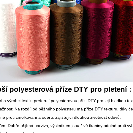
pší polyesterová příze DTY pro pletení
:
ní a výrobci textilu preferují polyesterovou přízi DTY pro její hladkou tex
ažnost: Na rozdíl od běžného polyesteru má příze DTY texturu, díky če
né proti žmolkování a oděru, zajišťující dlouhou životnost oděvů.
vům: Dobře přijímá barviva, výsledkem jsou živé tkaniny odolné proti vyb