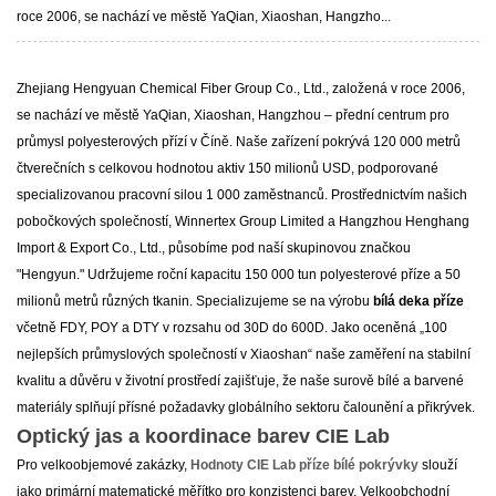
roce 2006, se nachází ve městě YaQian, Xiaoshan, Hangzho...
Zhejiang Hengyuan Chemical Fiber Group Co., Ltd., založená v roce 2006,
se nachází ve městě YaQian, Xiaoshan, Hangzhou – přední centrum pro
průmysl polyesterových přízí v Číně. Naše zařízení pokrývá 120 000 metrů
čtverečních s celkovou hodnotou aktiv 150 milionů USD, podporované
specializovanou pracovní silou 1 000 zaměstnanců. Prostřednictvím našich
pobočkových společností, Winnertex Group Limited a Hangzhou Henghang
Import & Export Co., Ltd., působíme pod naší skupinovou značkou
"Hengyun." Udržujeme roční kapacitu 150 000 tun polyesterové příze a 50
milionů metrů různých tkanin. Specializujeme se na výrobu
bílá deka příze
včetně FDY, POY a DTY v rozsahu od 30D do 600D. Jako oceněná „100
nejlepších průmyslových společností v Xiaoshan“ naše zaměření na stabilní
kvalitu a důvěru v životní prostředí zajišťuje, že naše surově bílé a barvené
materiály splňují přísné požadavky globálního sektoru čalounění a přikrývek.
Optický jas a koordinace barev CIE Lab
Pro velkoobjemové zakázky,
Hodnoty CIE Lab příze bílé pokrývky
slouží
jako primární matematické měřítko pro konzistenci barev. Velkoobchodní