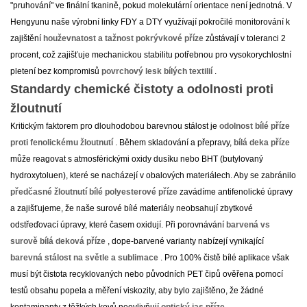
"pruhování" ve finální tkanině, pokud molekulární orientace není jednotná. V
Hengyunu naše výrobní linky FDY a DTY využívají pokročilé monitorování k
zajištění
houževnatost a tažnost pokrývkové příze
zůstávají v toleranci 2
procent, což zajišťuje mechanickou stabilitu potřebnou pro vysokorychlostní
pletení bez kompromisů
povrchový lesk bílých textilií
.
Standardy chemické čistoty a odolnosti proti
žloutnutí
Kritickým faktorem pro dlouhodobou barevnou stálost je
odolnost bílé příze
proti fenolickému žloutnutí
. Během skladování a přepravy,
bílá deka příze
může reagovat s atmosférickými oxidy dusíku nebo BHT (butylovaný
hydroxytoluen), které se nacházejí v obalových materiálech. Aby se zabránilo
předčasné žloutnutí bílé polyesterové příze
zavádíme antifenolické úpravy
a zajišťujeme, že naše surové bílé materiály neobsahují zbytkové
odstřeďovací úpravy, které časem oxidují. Při porovnávání
barvená vs
surově bílá deková příze
, dope-barvené varianty nabízejí vynikající
barevná stálost na světle a sublimace
. Pro 100% čistě bílé aplikace však
musí být čistota recyklovaných nebo původních PET čipů ověřena pomocí
testů obsahu popela a měření viskozity, aby bylo zajištěno, že žádné