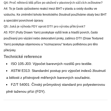
Q4: Proč některá bílá příze po uložení v plastových sáčcích zežloutne?
A4: To je často způsobeno reakcí mezi BHT v plastu a oxidy dusíku ve
vzduchu. Ke zmírnění tohoto fenolického žloutnutí používáme obaly bez BHT
a speciální povrchové úpravy.
Q5: Jaká je výhoda FDY oproti DTY pro výrobu přikrývek?
A5: FDY (Fully Drawn Yarn) poskytuje vyšší lesk a hladší povrch, často
používaný pro vázání nebo dekorativní prvky, zatímco DTY (Draw Textured
Yarn) poskytuje objemovou a "rozmazanou" texturu potřebnou pro tělo
přikrývky.
Technické reference
ISO 105-J03: Výpočet barevných rozdílů pro textilie.
ASTM E313: Standardní postup pro výpočet indexů žloutnutí
a bělosti z přístrojově měřených barevných souřadnic.
FZ/T 54001: Čínský průmyslový standard pro polyesterovou
plně taženou přízi (FDY).