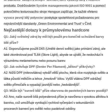
produktu. Dodržováním
Systém managementu jakosti ISO 9001
a pomocí
pokročilého texturovacího stroje Hengyun zajišťuje, že každé vřeteno
vysoce pevný bílý polyester
poskytuje spolehlivost požadovanou pro
nejnáročnější standardy „Green Environmental and Trust“ v Číně.
Nejčastější dotazy k průmyslovému hardcore
Q1: Jaký světelný zdroj by měl být použit pro konečné schválení barvy
bílé příze?
A1: Doporučujeme použít D65 (Umělé denní světlo) jako primární zdroj, ale
také zkontrolovat pod TL84 (Store Light), abyste se ujistili, že nedochází k
výraznému metamerismu nebo posunu barev.
Q2: Jak ovlivňuje DPF (Denier Per Filament) „bělost“ přikrývky?
A2: Nižší DPF (mikrovlákna) vytváří větší plochu, která více rozptyluje světlo a
látka působí měkčím a lehce „hmotově“ bílou. Vyšší vlákna DPF odrážejí
světlo přímočaře a vypadají jasnější nebo „hedvábnější“.
Q3: Může být "surově bílá" příze obarvena do pastelových barev později?
A3: Ano, naše surově bílá polyesterová příze je navržena s vysokou afinitou k
barvivu, což umožňuje vynikající rychlost vyčerpání v sekundárních
procesech barvení pro světlé nebo pastelové odstíny.