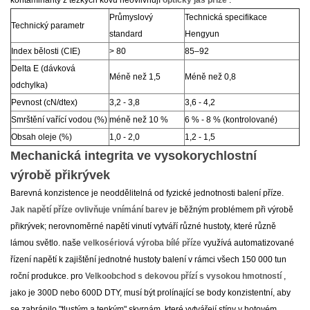
kontaminanty z těžkých kovů neovlivňují
optický jas příze
.
Průmyslový
Technická specifikace
Technický parametr
standard
Hengyun
Index bělosti (CIE)
> 80
85–92
Delta E (dávková
Méně než 1,5
Méně než 0,8
odchylka)
Pevnost (cN/dtex)
3,2 - 3,8
3,6 - 4,2
Smrštění vařící vodou (%)
méně než 10 %
6 % - 8 % (kontrolované)
Obsah oleje (%)
1,0 - 2,0
1,2 - 1,5
Mechanická integrita ve vysokorychlostní
výrobě přikrývek
Barevná konzistence je neoddělitelná od fyzické jednotnosti balení příze.
Jak napětí příze ovlivňuje vnímání barev
je běžným problémem při výrobě
přikrývek; nerovnoměrné napětí vinutí vytváří různé hustoty, které různě
lámou světlo. naše
velkosériová výroba bílé příze
využívá automatizované
řízení napětí k zajištění jednotné hustoty balení v rámci všech 150 000 tun
roční produkce. pro
Velkoobchod s dekovou přízí s vysokou hmotností
,
jako je 300D nebo 600D DTY, musí být prolínající se body konzistentní, aby
se zabránilo "tlustým a tenkým" skvrnám, které vytvářejí stíny v hotovém