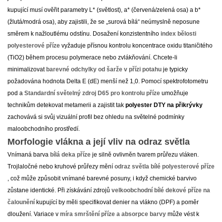
kupující musí ověřit parametry L* (světlost), a* (červená/zelená osa) a b*
(žlutá/modrá osa), aby zajistili, že se „surová bílá“ neúmyslně neposune
směrem k nažloutlému odstínu. Dosažení konzistentního
index bělosti
polyesterové příze
vyžaduje přísnou kontrolu koncentrace oxidu titaničitého
(TiO2) během procesu polymerace nebo zvlákňování. Chcete-li
minimalizovat
barevné odchylky od šarže v přízi potahu
je typicky
požadována hodnota Delta E (dE) menší než 1,0. Pomocí spektrofotometru
pod a
Standardní světelný zdroj D65 pro kontrolu příze
umožňuje
technikům detekovat metamerii a zajistit tak
polyester DTY na přikrývky
zachovává si svůj vizuální profil bez ohledu na světelné podmínky
maloobchodního prostředí.
Morfologie vlákna a její vliv na odraz světla
Vnímaná barva
bílá deka příze
je silně ovlivněn tvarem průřezu vláken.
Trojlaločné nebo kruhové průřezy mění
odraz světla bílé polyesterové příze
, což může způsobit vnímané barevné posuny, i když chemické barvivo
zůstane identické. Při získávání zdrojů
velkoobchodní bílé dekové příze na
čalounění
kupující by měli specifikovat denier na vlákno (DPF) a poměr
dloužení. Variace v
míra smrštění příze a absorpce barvy
může vést k